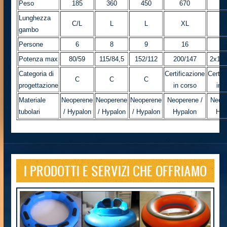
Peso
185
360
450
670
7
Lunghezza
C/L
L
L
XL
L
gambo
Persone
6
8
9
16
Potenza max
80/59
115/84,5
152/112
200/147
2x129
Categoria di
Certificazione
Certif
C
C
C
progettazione
in corso
in 
Materiale
Neoperene
Neoperene
Neoperene
Neoperene /
Neope
tubolari
/ Hypalon
/ Hypalon
/ Hypalon
Hypalon
Hyp
I PRODOTTI E SERVIZI CHE OFFRIAMO