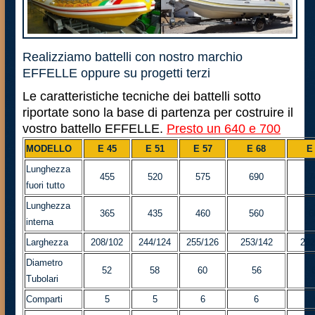
Realizziamo battelli con nostro marchio
EFFELLE oppure su progetti terzi
Le caratteristiche tecniche dei battelli sotto
riportate sono la base di partenza per costruire il
vostro battello EFFELLE.
Presto un 640 e 700
MODELLO
E 45
E 51
E 57
E 68
E
Lunghezza
455
520
575
690
7
fuori tutto
Lunghezza
365
435
460
560
6
interna
Larghezza
208/102
244/124
255/126
253/142
292
Diametro
52
58
60
56
Tubolari
Comparti
5
5
6
6